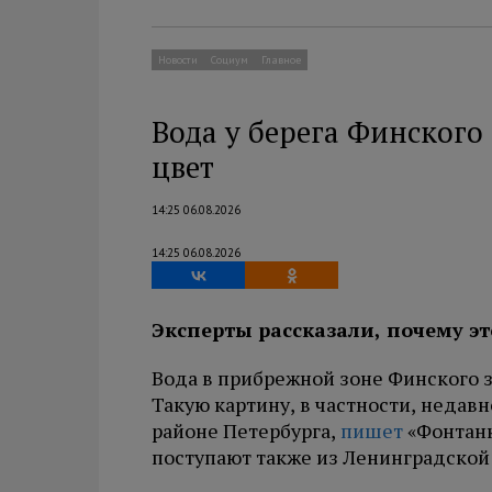
Новости
Социум
Главное
Вода у берега Финского
цвет
14:25 06.08.2026
14:25 06.08.2026
Эксперты рассказали, почему эт
Вода в прибрежной зоне Финского з
Такую картину, в частности, недав
районе Петербурга,
пишет
«Фонтанк
поступают также из Ленинградской 