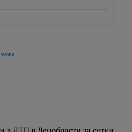
акова
и в ДТП в Ленобласти за сутки