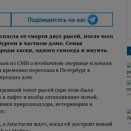
Подпишитесь на нас
спасла от смерти двух рысей, после чего
бургом в частном доме. Семья
роды хаски, одного самоеда и инуита.
нали из СМИ о необычном зверинце и начали
 временно переехала в Петербург в
 продала дом.
громкий топот рысей (при этом была
к в лифте и якобы затапливание мочой.
дники природнадзора, ветеринарии и
о.
 а Анастасия ждет, когда ей достроят новый
h на Мойке».