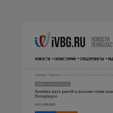
НОВОСТИ
СВО
ИСТОРИИ
СПЕЦПРОЕКТЫ
РА
Главная
/
Главное
/ Хозяйка двух рысей и восьми соб
Главное
Новости
Социум
Хозяйка двух рысей и восьми собак пож
Петербурге
14:31 19.08.2020