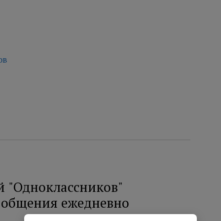
ов
й "Одноклассников"
я общения ежедневно