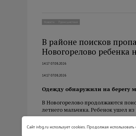
Новости
Происшествия
В районе поисков пропа
Новогорелово ребенка 
14:17 07.08.2026
14:17 07.08.2026
Одежду обнаружили на берегу м
В Новогорелово продолжаются поиск
летнего мальчика. Ребенок ушел из
Как
утверждает
47news, недавно в 
Сайт ivbg.ru использует cookies. Продолжая использовать
нашли детские вещи. Принадлежат 