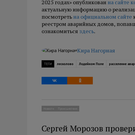
2025 годах» опубликован
на сайте 
актуальную информацию о реализа
посмотреть
на официальном сайте
к
реестром аварийных домов, попавш
ознакомиться
здесь
.
Кира Нагорная
ТЕГИ
лесколово
Лодейном Поле
расселение ава
Новости
Происшествия
Сергей Морозов провери