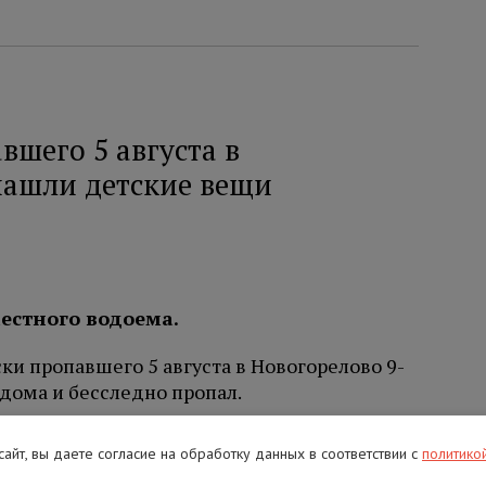
вшего 5 августа в
нашли детские вещи
естного водоема.
и пропавшего 5 августа в Новогорелово 9-
 дома и бесследно пропал.
районе поисков пропавшего у водоема
 сайт, вы даете согласие на обработку данных в соответствии с
политико
ли они мальчику, пока неизвестно.