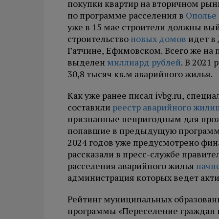
покупки квартир на вторичном ры
по программе расселения в
Ополье
уже в 15 мае строители должны вый
строительство
новых домов
идет в 
Гатчине, Ефимовском. Всего же на
выделен
миллиард рублей
. В 2021
30,8 тысяч кв.м аварийного жилья.
Как уже ранее писал ivbg.ru, спец
составили
реестр аварийного жили
признанные непригодным для прожи
попавшие в предыдущую программу
2024 годов уже предусмотрено фин
рассказали в пресс-службе правите
расселения аварийного жилья
начне
администрация которых ведет акти
Рейтинг муниципальных образован
программы «Переселение граждан и