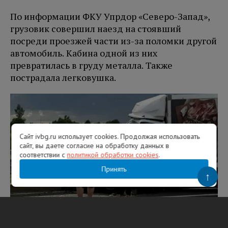
По информации ФКУ Упрдор «Северо-Запад»,
грузовик совершил наезд на стоявший
посреди проезжей части из-за поломки другой
автомобиль. Кабина одной из них
превратилась в груду металла. Также
пострадала легковушка.
Сайт ivbg.ru использует cookies. Продолжая использовать
сайт, вы даете согласие на обработку данных в
соответствии с
политикой обработки cookies
.
Принять
↑