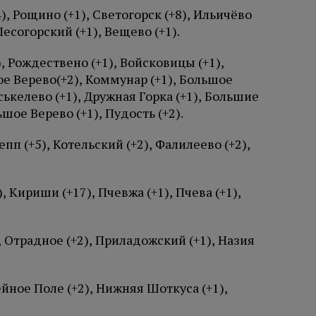
), Рощино (+1), Светогорск (+8), Ильичёво
Лесогорский (+1), Вещево (+1).
, Рождествено (+1), Войсковицы (+1),
ое Верево(+2), Коммунар (+1), Большое
ськелево (+1), Дружная Горка (+1), Большие
шое Верево (+1), Пудость (+2).
пп (+5), Котельский (+2), Фалилеево (+2),
, Кириши (+17), Пчевжа (+1), Пчева (+1),
, Отрадное (+2), Приладожский (+1), Назия
йное Поле (+2), Нижняя Шоткуса (+1),