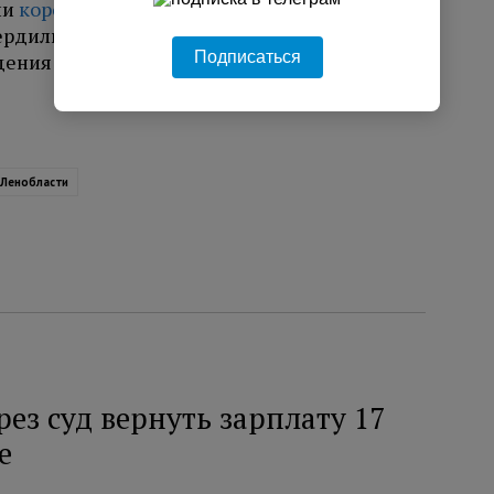
ли
коронавирусные ограничения в
твердили правила оказания плановой помощи
Подписаться
едения ряда медосмотров.
 Ленобласти
ез суд вернуть зарплату 17
е