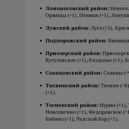
Ломоносовский район:
Новосел
Оржицы (+1), Пеники (+1), Лопухин
Лужский район:
Луга (+3), Крас
Подпорожский район:
Винницы 
Приозерский район:
Приозерск 
Кутузовское (+1), Раздолье (+1), Б
Сланцевский район:
Сланцы (+9
Тихвинский район:
Тихвин (+8)
(+1).
Тосненский район:
Нурма (+1), 
Новолисино (+1), Федоровское (+1),
Бабино (+1), Чудской Бор (+1).