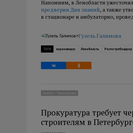
Напомним, в Ленобласти ужесточи
предверии Дня знаний
, а также у
в стационаре и амбулаторно, пров
Гузель Галимова
ТЕГИ
коронавирус
Ленобласть
Роспотребнадзор
Новости
Происшествия
Прокуратура требует чер
строителям в Петербург