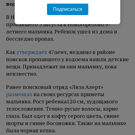
водоема.
Подписаться
В Новогорелово продолжаются поиски
пропавшего 5 августа в Новогорелово 9-
летнего мальчика. Ребенок ушел из дома и
бесследно пропал.
Как
утверждает
47news, недавно в районе
поисков пропавшего у водоема нашли детские
вещи. Принадлежат ли они мальчику, пока
неизвестно.
Ранее поисковый отряд «Лиза Алерт»
размещал
на своих ресурсах приметы
мальчика. Рост ребенка120 см, худощавого
телосложения. Темно-русые волосы, карие
глаза. Был одет в кофту серого цвета, синие
шорты и синие босоножки. Также на мальчике
была черная кепка.