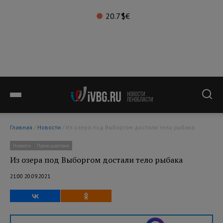
20.7°
$
€
Главная
/
Новости
/ Из озера под Выборгом достали тело рыбака
Новости
Происшествия
Из озера под Выборгом достали тело рыбака
21:00 20.09.2021