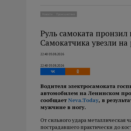
Новости
Происшествия
Руль самоката пронзил 
Самокатчика увезли на
22:40 05.08.2026
22:40 05.08.2026
Водителя электросамоката госп
автомобилем на Ленинском прос
сообщает
Neva.Today
, в резуль
мужчине в ногу.
От сильного удара металлическая ч
пострадавшего практически до кос