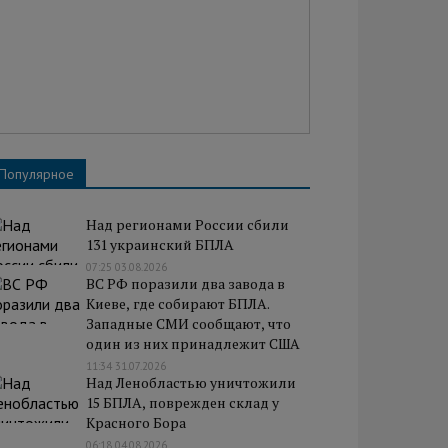
Популярное
Над регионами России сбили
131 украинский БПЛА
07:25 03.08.2026
ВС РФ поразили два завода в
Киеве, где собирают БПЛА.
Западные СМИ сообщают, что
один из них принадлежит США
11:34 31.07.2026
Над Ленобластью уничтожили
15 БПЛА, поврежден склад у
Красного Бора
06:18 04.08.2026