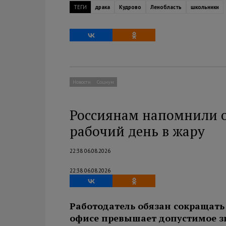
ТЕГИ
драка
Кудрово
Ленобласть
школьники
Новости
Социум
Россиянам напомнили о
рабочий день в жару
22:38 06.08.2026
22:38 06.08.2026
Работодатель обязан сокращать 
офисе превышает допустимое з