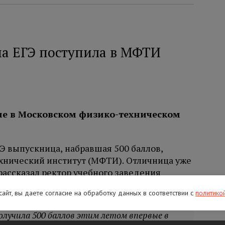
на ЕГЭ поступила в МФТИ
е в Московском физико-техническом
Э выпускница, набравшая 500 баллов,
хнический институт (МФТИ). Отличница уже
 рассказал ректор учебного заведения
 сайт, вы даете согласие на обработку данных в соответствии с
политико
олучила 500 баллов этим летом впервые в