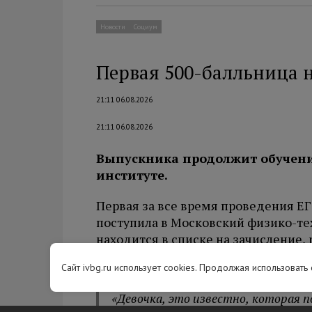
Новости
Социум
Первая 500-балльница 
21:11 06.08.2026
21:11 06.08.2026
Выпускника продолжит обучени
институте.
Первая за все время проведения ЕГ
поступила в Московский физико-те
находится в списке на зачисление,
Дмитрий Ливанов.
Сайт ivbg.ru использует cookies. Продолжая использовать
«Девочка, это известно, которая п