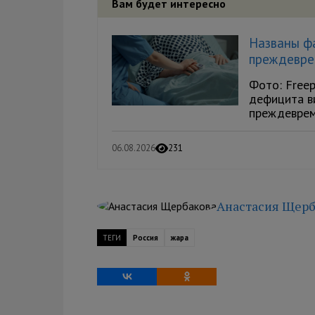
Вам будет интересно
Названы ф
преждевре
Фото: Freep
дефицита в
преждевреме
06.08.2026
231
Анастасия Щерб
ТЕГИ
Россия
жара