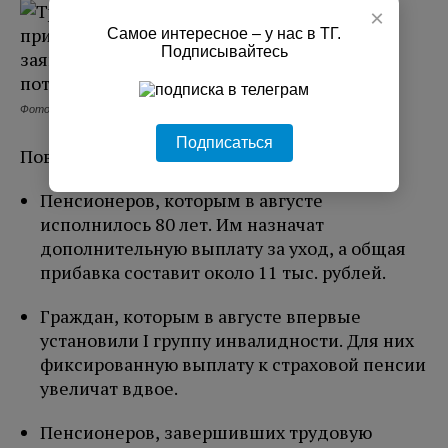
×
Самое интересное – у нас в ТГ.
Подписывайтесь
Фото: freepik.
Подписаться
Повышение коснется:
Пенсионеров, которым в августе
исполнилось 80 лет. Им назначат
дополнительную выплату за уход, а общая
прибавка составит около 11 тыс. рублей.
Граждан, которым в августе впервые
установили I группу инвалидности. Для них
фиксированную выплату к страховой пенсии
увеличат вдвое.
Пенсионеров, завершивших трудовую