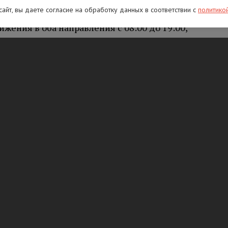
ия:
 сайт, вы даете согласие на обработку данных в соответствии с
политико
жения в оба направления с 08:00 до 19:00,
 установка дорожных знаков;
движения в направлении на СПБ с 08:00 до
рьерного ограждения.
 Великий Новгород – Санкт-Петербург
:
ижения в оба направления с 08:00 до 19:00,
 установка дорожных знаков;
ния в направлении на СПБ с 08:00 до 19:00,
ое полукольцо» Кировск – Мга –
ижения в оба направления с 08:00 до 19:00,