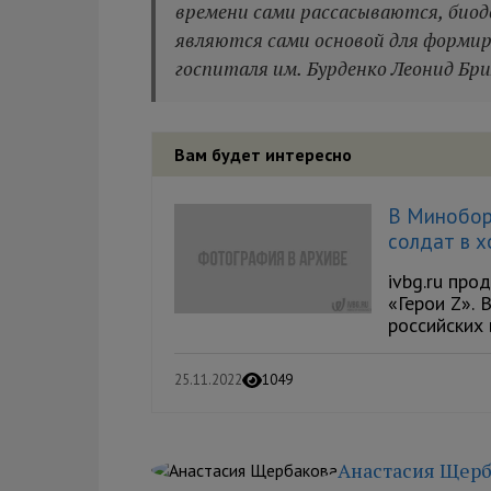
времени сами рассасываются, биод
являются сами основой для формир
госпиталя им. Бурденко Леонид Бр
Вам будет интересно
В Минобор
солдат в 
ivbg.ru пр
«Герои Z». 
российских 
25.11.2022
1049
Анастасия Щерб