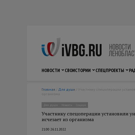
НОВОСТИ
СВО
ИСТОРИИ
СПЕЦПРОЕКТЫ
РА
Главная
/
Для души
/ Участнику спецоперации установили уникальный имплант, который со временем сам исчезает из
организма
Для души
Новости
Социум
Участнику спецоперации установили у
исчезает из организма
21:00 26.11.2022