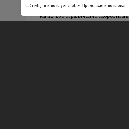
граница с Королевством Норвег
Сайт ivbg.ru использует cookies. Продолжая использовать
км 12-260 ограничение скорости дви
мойка, очистка, ремонт, выправка,
км 21,22,53 ограничение скорости 
19:00, ремонт, замена силового ба
М-10 «Россия» Москва – Тверь –
км 593-674 ограничение скорости дв
мойка, очистка, ремонт, выправка,
км 610 ограничение скорости движе
ремонт обочины.
А-120 «Санкт-Петербургское южн
Гатчина – Большая Ижора
км 106-149 ограничение скорости дв