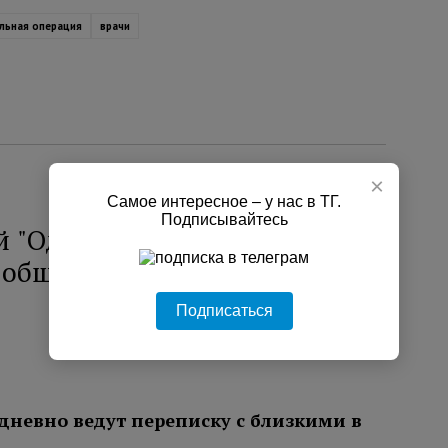
альная операция
врачи
×
Самое интересное – у нас в ТГ.
Подписывайтесь
й "Одноклассников"
я общения ежедневно
Подписаться
дневно ведут переписку с близкими в