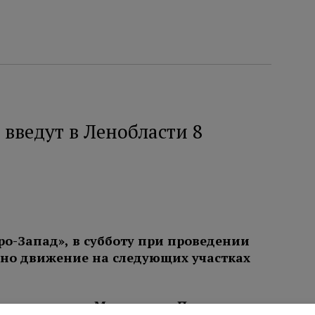
введут в Ленобласти 8
ро-Запад», в субботу при проведении
ено движение на следующих участках
етро
заводск – Мурманск – Печенга
–