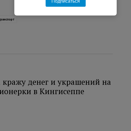
Подписаться
транспорт
 кражу денег и украшений на
сионерки в Кингисеппе