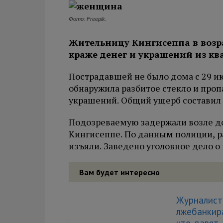
Фото: Freepik.
Жительницу Кингисеппа в возра
краже денег и украшений из к
Пострадавшей не было дома с 29 ию
обнаружила разбитое стекло и проп
украшений. Общий ущерб составил 
Подозреваемую задержали возле до
Кингисеппе. По данным полиции, р
изъяли. Заведено уголовное дело о 
Вам будет интересно
Журналист 
лжебанкира
что давят,