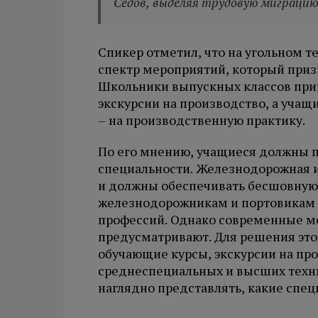
Седов, выделяя трудовую миграцию
Спикер отметил, что на угольном т
спектр мероприятий, который приз
Школьники выпускных классов пр
экскурсии на производство, а уча
– на производственную практику.
По его мнению, учащиеся должны по
специальности. Железнодорожная 
и должны обеспечивать бесшовную 
железнодорожникам и портовикам 
профессий. Однако современные ме
предусматривают. Для решения это
обучающие курсы, экскурсии на пр
среднеспециальных и высших техн
наглядно представлять, какие спец