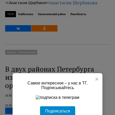
Анастасия Щербакова
ТЕГИ
Кайболово
Кингисеппский район
Ленобласть
Новости
Происшествия
В двух районах Петербурга
изъяли более 70 единиц
×
Самое интересное – у нас в ТГ.
оружия
Подписывайтесь
20:30 08.08.2026
20:30 08.08.2026
Подписаться