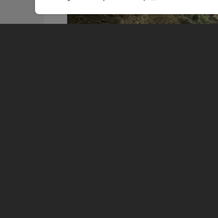
Фото: Леноблводоканал
В Кингисеппе завершили работы по
этом 7 августа
рассказали
в «Ленобл