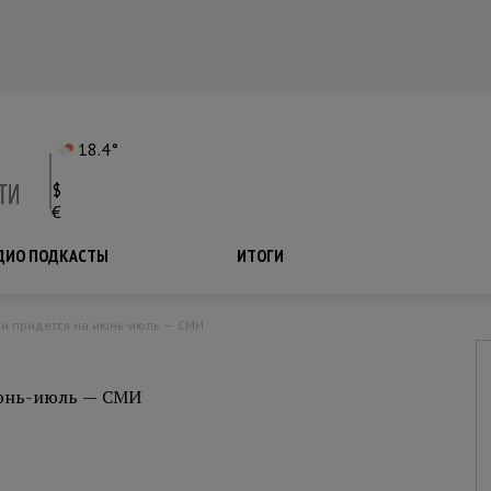
18.4°
$
€
ДИО ПОДКАСТЫ
ПОДКАСТЫ
ИТОГИ
ии придется на июнь-июль — СМИ
июнь-июль — СМИ