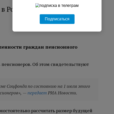
о в России живет пенсионеров
Подписаться
ленности граждан пенсионного
в пенсионеров. Об этом свидетельствуют
еме Соцфонда по состоянию на 1 июля этого
нсионеров», —
передает
РИА Новости.
самостоятельно рассчитать размер будущей