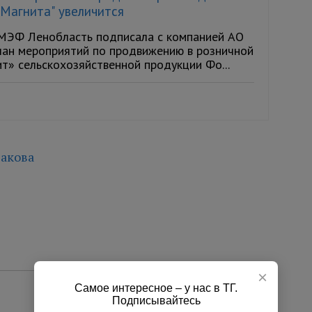
"Магнита" увеличится
МЭФ Ленобласть подписала с компанией АО
лан мероприятий по продвижению в розничной
т» сельскохозяйственной продукции Фо...
акова
×
Самое интересное – у нас в ТГ.
Подписывайтесь