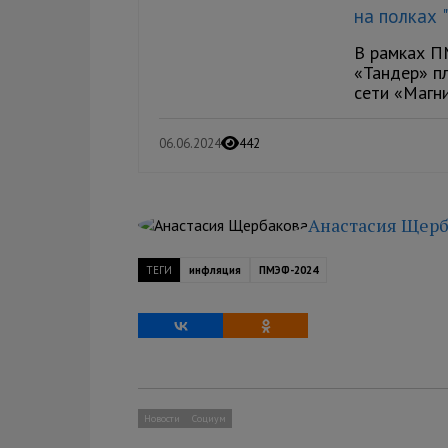
на полках 
В рамках П
«Тандер» п
сети «Магни
06.06.2024
442
Анастасия Щерб
ТЕГИ
инфляция
ПМЭФ-2024
Новости
Социум