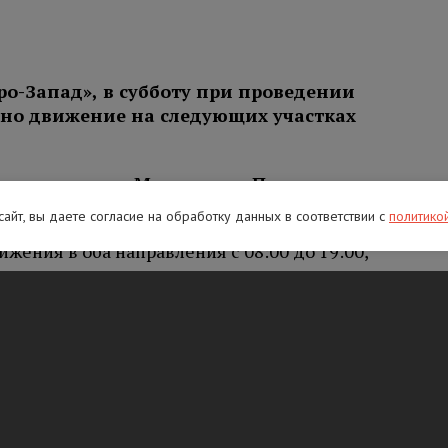
ро-Запад», в субботу при проведении
ено движение на следующих участках
етро
заводск – Мурманск – Печенга
–
ия:
 сайт, вы даете согласие на обработку данных в соответствии с
политико
жения в оба направления с 08:00 до 19:00,
 установка дорожных знаков;
движения в направлении на СПБ с 08:00 до
рьерного ограждения.
 Великий Новгород – Санкт-Петербург
:
ижения в оба направления с 08:00 до 19:00,