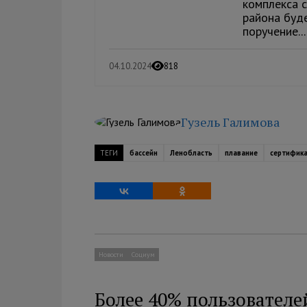
комплекса 
района буд
поручение...
04.10.2024
818
Гузель Галимова
ТЕГИ
бассейн
Ленобласть
плавание
сертифик
Новости
Социум
Более 40% пользователе