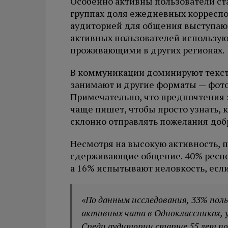
Особенно активны пользователи ста
группах доля ежедневных корреспо
аудиторией для общения выступают
активных пользователей использую
проживающими в других регионах.
В коммуникации доминируют текст
занимают и другие форматы — фото 
Примечательно, что предпочтения з
чаще пишет, чтобы просто узнать, к
склонно отправлять пожелания доб
Несмотря на высокую активность, 
сдерживающие общение. 40% респон
а 16% испытывают неловкость, если
«По данным исследования, 33% пол
активных чата в Одноклассниках, у 1
Среди аудитории старше 55 лет по