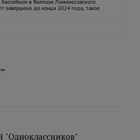
с бассейном в Виллози Ломоносовского
ет завершено до конца 2024 года, такое
аты
й "Одноклассников"