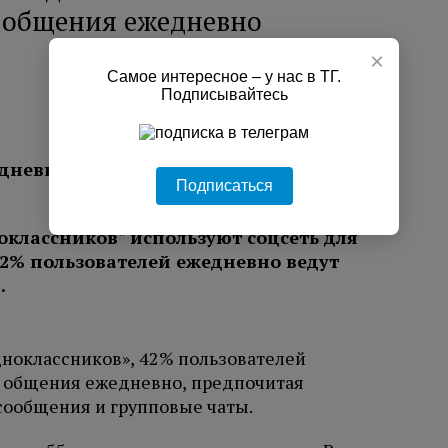
я общения ежедневно
×
Самое интересное – у нас в ТГ.
Подписывайтесь
дневно ведут переписку с близкими в
Подписаться
ноклассников», 42% пользователей
я общения ежедневно, предпочитая
сообщения и групповые чаты.