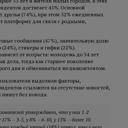
рше 55 лет и жители малых городов. В этих
ндентов достигает 45%. Основной
 друзья (74%), при этом 52% ежедневных
т платформу для связи с родными,
овые сообщения (47%), значительную долю
(24%), стикеры и гифки (22%).
ависят от возраста: молодежь до 34 лет
ак дела, тогда как старшее поколение
рого дня и обмениваться медиаконтентом.
пользователи выделили факторы,
дентов ссылаются на отсутствие новостей,
 пишут без повода.
ьзователей утверждают, что у них 1-2
7% – 3-5, у 8% – 6-10, у 15% – более 10.
чти каждый пятый (18%) заявил, что у него