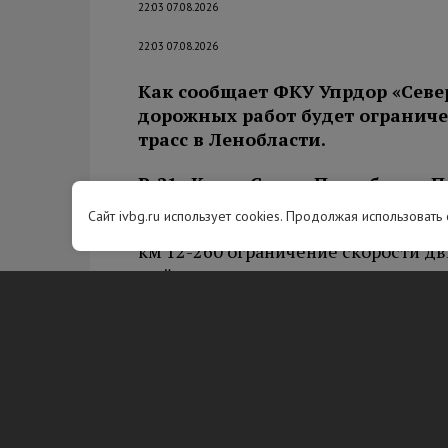
22:03 07.08.2026
22:03 07.08.2026
Как сообщает ФКУ Упрдор «Севе
дорожных работ будет огранич
трасс в Ленобласти.
Р-21 «Кола» Санкт-Петербург – П
граница с Королевством Норвег
Сайт ivbg.ru использует cookies. Продолжая использовать
км 12-260 ограничение скорости дви
мойка, очистка, ремонт, выправка,
км 21,22,53 ограничение скорости 
19:00, ремонт, замена силового ба
М-10 «Россия» Москва – Тверь –
км 593-674 ограничение скорости дв