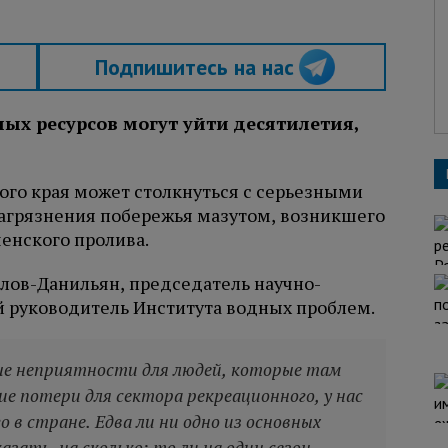
Подпишитесь на нас
ых ресурсов могут уйти десятилетия,
ого края может столкнуться с серьезными
загрязнения побережья мазутом, возникшего
ченского пролива.
лов-Данильян, председатель научно-
й руководитель Института водных проблем.
ые неприятности для людей, которые там
ие потери для сектора рекреационного, у нас
 в стране. Едва ли ни одно из основных
азать, на сколько: то ли на один сезон.