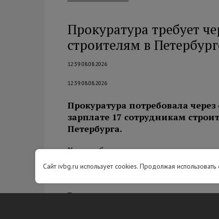
Прокуратура требует чер
строителям в Петербург
12:39 08.08.2026
12:39 08.08.2026
Прокуратура потребовала через
зарплате 17 сотрудникам строи
Петербурга.
Как сообщили в ведомстве, провер
коммерческой организации. Прокура
Сайт ivbg.ru использует cookies. Продолжая использовать
перед 17 сотрудниками образовалас
В суд направили иски о взыскании 
задержку выплат и компенсации мо
восстановление трудовых прав рабо