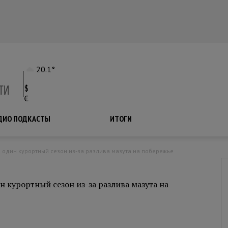
20.1°
$
€
ДИО ПОДКАСТЫ
ПОДКАСТЫ
ИТОГИ
не один курортный сезон из-за разлива мазута на побережье
н курортный сезон из-за разлива мазута на