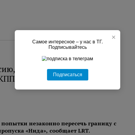
×
Самое интересное – у нас в ТГ.
Подписывайтесь
сию, литовец протаранил
Подписаться
 КПП
 попытки незаконно пересечь границу с
ропуска «Нида», сообщает LRT.