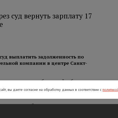
ез суд вернуть зарплату 17
е
 суд выплатить задолженность по
тельной компании в центре Санкт-
ку провели после обращений работников
тура Центрального района установила, что
 сайт, вы даете согласие на обработку данных в соответствии с
политико
ь задолженность по заработной плате.
невыплаченной зарплаты, процентов за
рального вреда. Ход рассмотрения исков и
тников находятся на контроле прокуратуры.