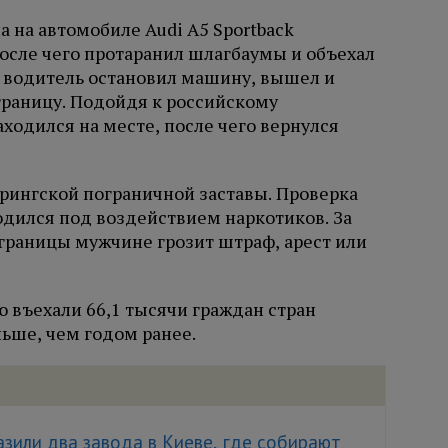
 на автомобиле Audi A5 Sportback
осле чего протаранил шлагбаумы и объехал
 водитель остановил машину, вышел и
раницу. Подойдя к российскому
ходился на месте, после чего вернулся
ингской пограничной заставы. Проверка
ходился под воздействием наркотиков. За
границы мужчине грозит штраф, арест или
ю въехали 66,1 тысячи граждан стран
ньше, чем годом ранее.
зили два завода в Киеве, где собирают