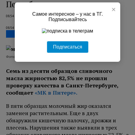
Петербурге
×
Самое интересное – у нас в ТГ.
08:54 06.08.2026
Подписывайтесь
08:54 06.08.2026
Подписаться
Фото: Freepik.
Семь из десяти образцов сливочного
масла жирностью 82,5% не прошли
проверку качества в Санкт-Петербурге,
сообщает
«МК в Питере».
В пяти образцах молочный жир оказался
заменен растительным. Еще в двух
обнаружили кишечную палочку, дрожжи и
плесень. Нарушения также выявили в трех
образцах сливочного масла жирностью 72,5%, а