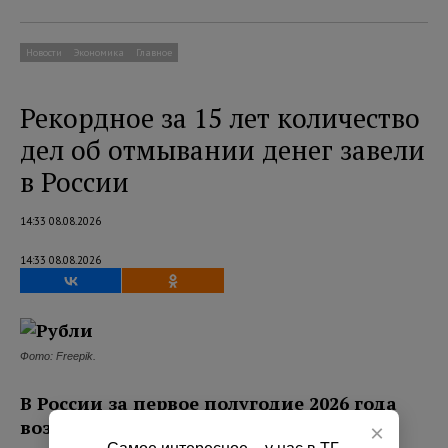
Новости
Экономика
Главное
Рекордное за 15 лет количество
дел об отмывании денег завели
в России
14:33 08.08.2026
14:33 08.08.2026
Фото: Freepik.
В России за первое полугодие 2026 года
возбудили рекордные 1 145 уголовных
×
Самое интересное – у нас в ТГ.