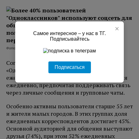
×
Самое интересное – у нас в ТГ.
Подписывайтесь
Фото: соцсеть Одноклассники
Согласно новому исследованию
Подписаться
«Одноклассников», 42% пользователей
ежедневно используют соцсеть для общения
ежедневно, предпочитая поддерживать связь
через личные сообщения и групповые чаты.
Особенно активны пользователи старше 55 лет
и жители малых городов. В этих группах доля
ежедневных корреспондентов достигает 45%.
Основной аудиторией для общения выступают
друзья (74%), при этом 52% ежедневных