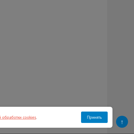
й обработки cookies
.
Принять
↑