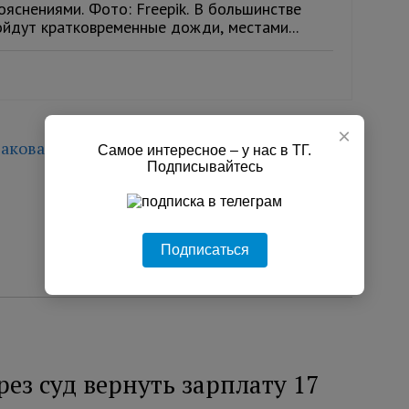
ояснениями. Фото: Freepik. В большинстве
ойдут кратковременные дожди, местами...
×
акова
Самое интересное – у нас в ТГ.
Подписывайтесь
Подписаться
ез суд вернуть зарплату 17