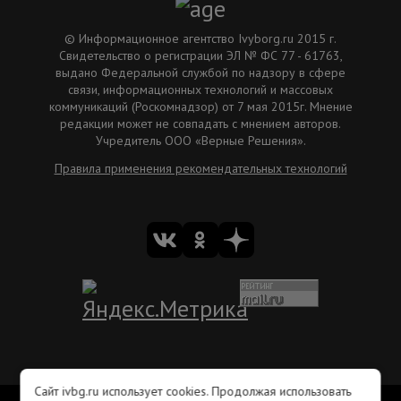
© Информационное агентство Ivyborg.ru 2015 г.
Свидетельство о регистрации ЭЛ № ФС 77 - 61763,
выдано Федеральной службой по надзору в сфере
связи, информационных технологий и массовых
коммуникаций (Роскомнадзор) от 7 мая 2015г. Мнение
редакции может не совпадать с мнением авторов.
Учредитель ООО «Верные Решения».
Правила применения рекомендательных технологий
Сайт ivbg.ru использует cookies. Продолжая использовать
Вакансии
Рекламодателям
Редакция ivbg.ru