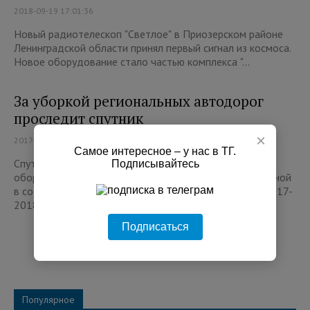
2018-09-19 17:01:36
Новый радиотелескоп "Светлое" в Приозерском районе
Ленинградской области принял первый сигнал из космоса.
Новое оборудование стало частью комплекса "...
За уборкой региональных автодорог
проследит спутник
×
2017-11-14 16:53:59
Самое интересное – у нас в ТГ.
Спутниковая система ЭРА-ГЛОНАСС, которой
Подписывайтесь
оборудованы все машины спецтехники, задействованной
в содержании региональных трасс в зимний период 2017-
2018...
Подписаться
Популярное