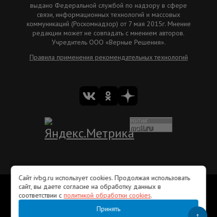
выдано Федеральной службой по надзору в сфере
связи, информационных технологий и массовых
коммуникаций (Роскомнадзор) от 7 мая 2015г. Мнение
редакции может не совпадать с мнением авторов.
Учредитель ООО «Верные Решения».
Правила применения рекомендательных технологий
Сайт ivbg.ru использует cookies. Продолжая использовать
Вакансии
Рекламодателям
Редакция ivbg.ru
сайт, вы даете согласие на обработку данных в
Правила использования информации
соответствии с
политикой обработки cookies
.
Пользовательское соглашение
Лента RSS
Контакты
Принять
© Ivyborg.ru 2015 г.
↑