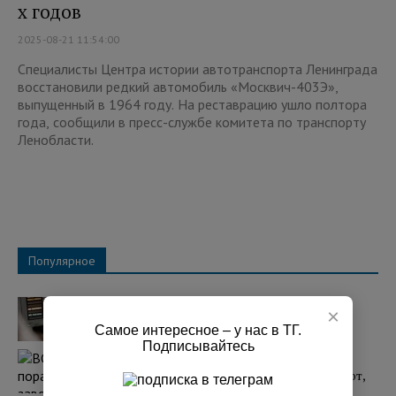
х годов
2025-08-21 11:54:00
Специалисты Центра истории автотранспорта Ленинграда
восстановили редкий автомобиль «Москвич-403Э»,
выпущенный в 1964 году. На реставрацию ушло полтора
года, сообщили в пресс-службе комитета по транспорту
Ленобласти.
Популярное
Над регионами России сбили 131
×
украинский БПЛА
Самое интересное – у нас в ТГ.
07:25 03.08.2026
Подписывайтесь
ВС РФ поразили два завода в Киеве, где
собирают БПЛА. Западные СМИ сообщают,
что один из них принадлежит США