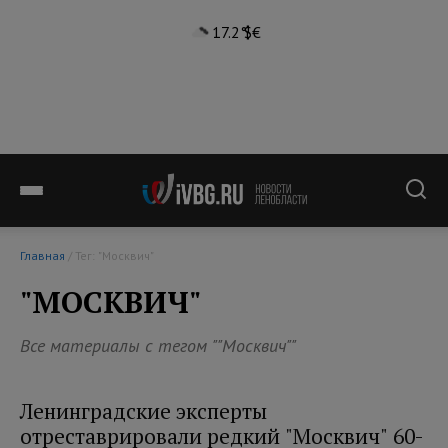
17.2°
$
€
Главная
/ Тег: "Москвич"
"МОСКВИЧ"
Все материалы с тегом ""Москвич""
Ленинградские эксперты
отреставрировали редкий "Москвич" 60-