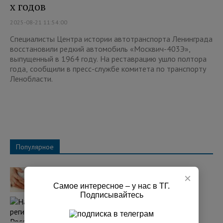
х годов
2025-08-21 11:54:00
Специалисты Центра истории автотранспорта Ленинграда
восстановили редкий автомобиль «Москвич-403Э»,
выпущенный в 1964 году. На реставрацию ушло полтора
года, сообщили в пресс-службе комитета по транспорту
Ленобласти.
Популярное
В США именем Иван ежегодно называют
×
тысячи новорожденных
Самое интересное – у нас в ТГ.
08:05 05.08.2026
Подписывайтесь
Над регионами России сбили 131
украинский БПЛА
07:25 03.08.2026