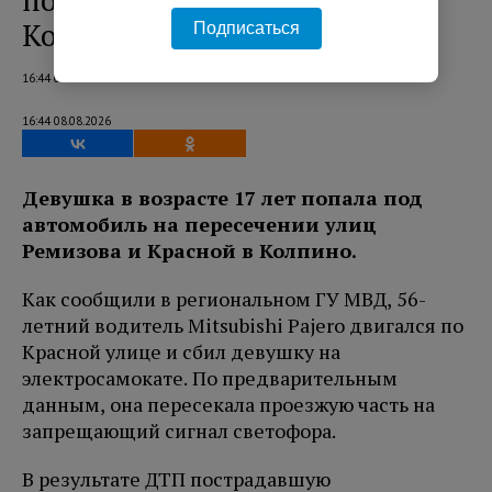
под колеса иномарки в
Колпино
Подписаться
16:44 08.08.2026
16:44 08.08.2026
Девушка в возрасте 17 лет попала под
автомобиль на пересечении улиц
Ремизова и Красной в Колпино.
Как сообщили в региональном ГУ МВД, 56-
летний водитель Mitsubishi Pajero двигался по
Красной улице и сбил девушку на
электросамокате. По предварительным
данным, она пересекала проезжую часть на
запрещающий сигнал светофора.
В результате ДТП пострадавшую