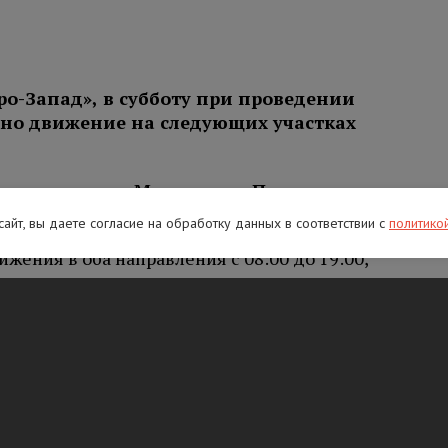
ро-Запад», в субботу при проведении
ено движение на следующих участках
етро
заводск – Мурманск – Печенга
–
ия:
 сайт, вы даете согласие на обработку данных в соответствии с
политико
жения в оба направления с 08:00 до 19:00,
 установка дорожных знаков;
движения в направлении на СПБ с 08:00 до
рьерного ограждения.
 Великий Новгород – Санкт-Петербург
:
ижения в оба направления с 08:00 до 19:00,