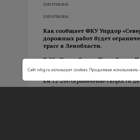
22:03 07.08.2026
22:03 07.08.2026
Как сообщает ФКУ Упрдор «Севе
дорожных работ будет огранич
трасс в Ленобласти.
Р-21 «Кола» Санкт-Петербург – П
граница с Королевством Норвег
Сайт ivbg.ru использует cookies. Продолжая использовать
км 12-260 ограничение скорости дви
мойка, очистка, ремонт, выправка,
км 21,22,53 ограничение скорости 
19:00, ремонт, замена силового ба
М-10 «Россия» Москва – Тверь –
км 593-674 ограничение скорости дв