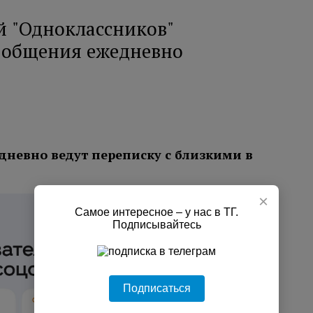
й "Одноклассников"
я общения ежедневно
дневно ведут переписку с близкими в
×
Самое интересное – у нас в ТГ.
Подписывайтесь
Подписаться