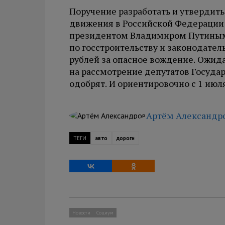
Поручение разработать и утвердит
движения в Российской Федерации
президентом Владимиром Путиным
по госстроительству и законодател
рублей за опасное вождение. Ожида
на рассмотрение депутатов Государ
одобрят. И ориентировочно с 1 июля
Артём Александр
ТЕГИ
авто
дороги
Новости
Социум