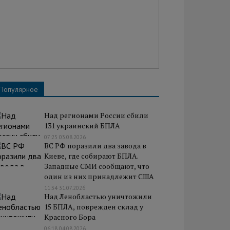
Популярное
Над регионами России сбили
131 украинский БПЛА
07:25 03.08.2026
ВС РФ поразили два завода в
Киеве, где собирают БПЛА.
Западные СМИ сообщают, что
один из них принадлежит США
11:34 31.07.2026
Над Ленобластью уничтожили
15 БПЛА, поврежден склад у
Красного Бора
06:18 04.08.2026