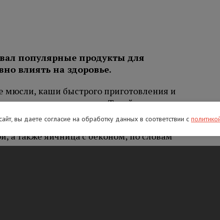
звал популярные продукты для
вно влиять на здоровье.
е мюсли, каши быстрого приготовления и
летчатки и много сахара. Такой завтрак врач
вощами или фруктами.
 сайт, вы даете согласие на обработку данных в соответствии с
политико
й, а также яичница с беконом, по словам
ество жиров и потенциально вредных
ние может повышать риск сердечно-
леваний.
блять натощак свежевыжатые соки, смузи и
т вызвать дискомфорт в желудке и повлиять
 по словам специалиста, также нередко