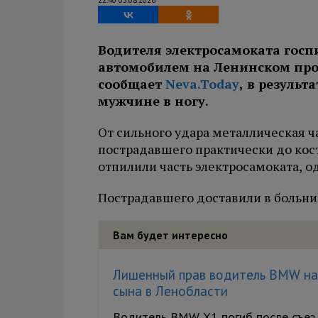
22:40 05.08.2026
Водителя электросамоката госп
автомобилем на Ленинском прос
сообщает
Neva.Today
, в резуль
мужчине в ногу.
От сильного удара металлическая ч
пострадавшего практически до кос
отпилили часть электросамоката, о
Пострадавшего доставили в больни
Вам будет интересно
Лишенный прав водитель BMW нас
сына в Ленобласти
Водитель BMW X1 погиб после съезд