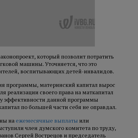
законопроект, который позволит потратить
гковой машины. Уточняется, что это
дителей, воспитывающих детей-инвалидов.
ия программы, материнский капитал вырос
для реализации своего права на маткапитал
оду эффективности данной программы
ткапитал по большей части себя не оправдал.
ены на
ежемесячные выплаты
или
ступили член думского комитета по труду,
ранов Сергей Вострецов и председатель