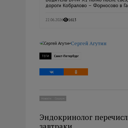
дороги Кобралово – Форносово в Гат
22.06.2026
1613
Сергей Агутин
ТЕГИ
Санкт-Петербург
Новости
Социум
Эндокринолог перечисл
завтраки