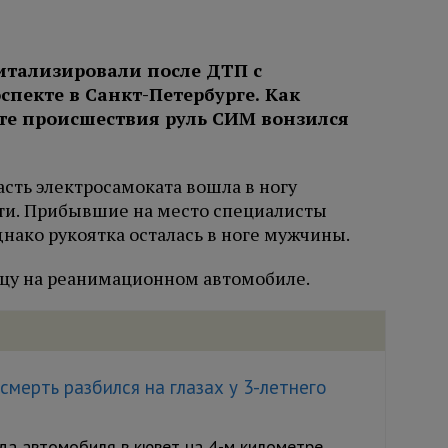
итализировали после ДТП с
пекте в Санкт-Петербурге. Как
тате происшествия руль СИМ вонзился
асть электросамоката вошла в ногу
ти. Прибывшие на место специалисты
днако рукоятка осталась в ноге мужчины.
цу на реанимационном автомобиле.
мерть разбился на глазах у 3-летнего
а автомобиля в кювет на 4-м километре