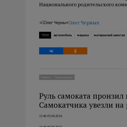
Национального родительского коми
Олег Черных
ТЕГИ
автомобиль
машина
материнский капитал
Новости
Происшествия
Руль самоката пронзил 
Самокатчика увезли на
22:40 05.08.2026