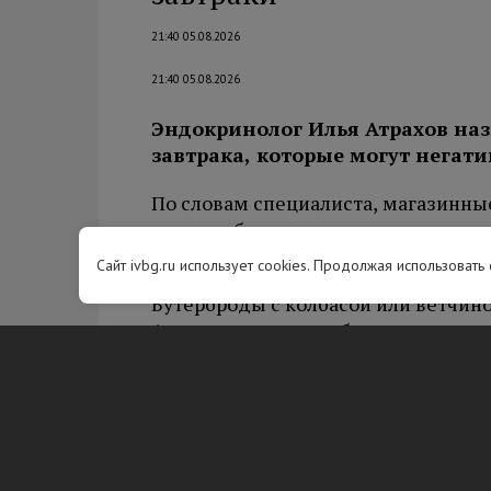
21:40 05.08.2026
21:40 05.08.2026
Эндокринолог Илья Атрахов на
завтрака, которые могут негати
По словам специалиста, магазинны
сладкие батончики содержат мало к
рекомендует дополнять свежими о
Сайт ivbg.ru использует cookies. Продолжая использовать
Бутерброды с колбасой или ветчино
Атрахова, содержат большое колич
веществ. Их регулярное употребле
сосудистых и онкологических забо
Врач также не рекомендует употре
крепкий кофе. Такие напитки могу
на водный баланс. Свежая выпечка,