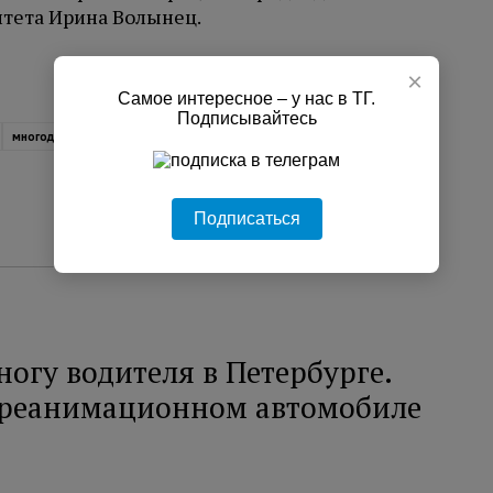
тета Ирина Волынец.
×
Самое интересное – у нас в ТГ.
Подписывайтесь
многодетные семьи
Подписаться
ногу водителя в Петербурге.
 реанимационном автомобиле