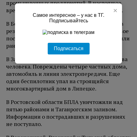
промышленных предприятий. В настоящее
×
время там ликвидируют последствия атаки.
Самое интересное – у нас в ТГ.
Подписывайтесь
В Белгородской области накануне вечером в
результате атак погиб один человек, еще двое
пострадали. Всего за сутки в регионе получили
ранения 24 человека.
Подписаться
В Задонске Липецкой области пострадали два
человека. Повреждены четыре частных дома,
автомобиль и линия электропередачи. Еще
один беспилотник упал на строящийся
многоквартирный дом в Липецке.
В Ростовской области БПЛА уничтожили над
пятью районами и Таганрогским заливом.
Информации о пострадавших и разрушениях
не поступало.