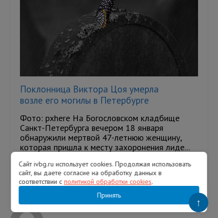
Поклонница Виктора Цоя умерла
возле его могилы в Петербурге
Фото: pxhere На Богословском кладбище
Санкт-Петербурга вечером 18 января
обнаружили мертвой 47-летнюю женщину,
которая пришла к месту захоронения лиде...
Сайт ivbg.ru использует cookies. Продолжая использовать
19.01.2026
1752
сайт, вы даете согласие на обработку данных в
соответствии с
политикой обработки cookies
.
Принять
↑