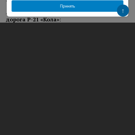
Принять
↑
А-114 «Вологда – Тихвин – автомобильная
дорога Р-21 «Кола»
:
км 331-531 ограничение скорости движения в
оба направления с 08:00 до 19:00, мойка,
очистка, ремонт, выправка, установка
дорожных знаков.
А-180 «Нарва» подъезд к МТП «Усть-Луга»:
км 40-52 ограничение скорости движения в
оба направления с 09:00 до 20:00, уборка песка
и смета механическим способом (ПУМ).
Р-23 Санкт-Петербург – Псков – Пустошка
– Невель – граница с Республикой
Беларусь: