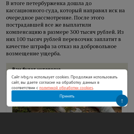
В итоге петербурженка дошла до
кассационного суда, который направил иск на
очередное рассмотрение. После этого
пострадавшей все же выплатили
компенсацию в размере 300 тысяч рублей. Из
них 100 тысяч рублей перевозчик заплатит в
качестве штрафа за отказ на добровольное
возмещение ущерба.
Вам будет интересно
Сайт ivbg.ru использует cookies. Продолжая использовать
сайт, вы даете согласие на обработку данных в
соответствии с
политикой обработки cookies
.
Принять
↑