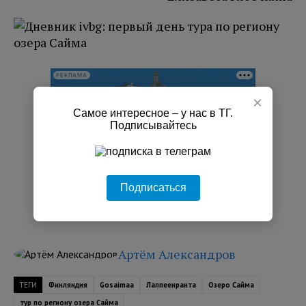
РЕКЛАМА
×
Самое интересное – у нас в ТГ.
Подписывайтесь
Подписаться
Артём Александров
ТЕГИ
Финляндия
Gosaimaa
Лаппеенранта
Озеро Сайма
тур по региону озера Сайма