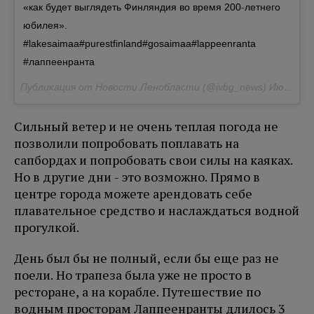
«как будет выглядеть Финляндия во время 200-летнего
юбилея».
#lakesaimaa#purestfinland#gosaimaa#lappeenranta
#лаппеенранта
Публикация от Новости Ленобласти (@ivbg_news)
Июн 14 2
Сильный ветер и не очень теплая погода не
позволили попробовать поплавать на
сапбордах и попробовать свои силы на каяках.
Но в другие дни - это возможно. Прямо в
центре города можете арендовать себе
плавательное средство и наслаждаться водной
прогулкой.
День был бы не полный, если бы еще раз не
поели. Но трапеза была уже не просто в
ресторане, а на корабле. Путешествие по
водным просторам Лаппеенранты длилось 3