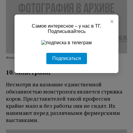
×
Самое интересное – у нас в ТГ.
Подписывайтесь
Подписаться
Фото: Picsgear.ru
10. Монстролог
Несмотря на название единственной
обязанностью монстролога является стрижка
коров. Представителей такой профессии
крайне мало и без работы они не сидят. Их
нанимают перед различными фермерскими
выставками.