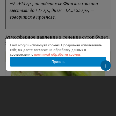
+9...+14 гр., на побережье Финского залива
местами до +17 гр., днем +18...+23 гр», —
говорится в прогнозе.
Атмосферное давление в течение суток будет
повышаться.
Сайт ivbg.ru использует cookies. Продолжая использовать
сайт, вы даете согласие на обработку данных в
соответствии с
политикой обработки cookies
.
Вам будет интересно
Принять
↑