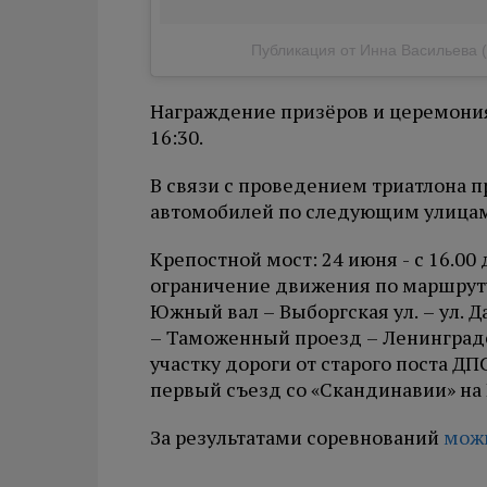
Публикация от Инна Васильева (@
Награждение призёров и церемония
16:30.
В связи с проведением триатлона 
автомобилей по следующим улица
Крепостной мост: 24 июня - с 16.00 д
ограничение движения по маршруту:
Южный вал – Выборгская ул. – ул. Д
– Таможенный проезд – Ленинградск
участку дороги от старого поста ДПС
первый съезд со «Скандинавии» на В
За результатами соревнований
можн