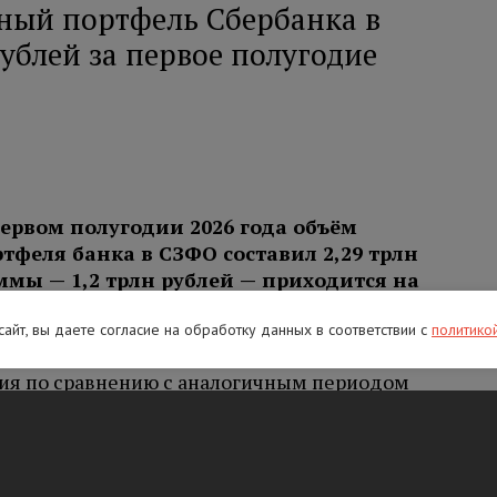
ный портфель Сбербанка в
рублей за первое полугодие
первом полугодии 2026 года объём
тфеля банка в СЗФО составил 2,29 трлн
уммы — 1,2 трлн рублей — приходится на
ю с аналогичным периодом прошлого
 сайт, вы даете согласие на обработку данных в соответствии с
политико
я по сравнению с аналогичным периодом
вая промышленность (+108%), органы
 управления (+102%) и сфера ЖКХ (+85%). В
сектор финансирования строительных
242 млрд рублей. Далее следуют