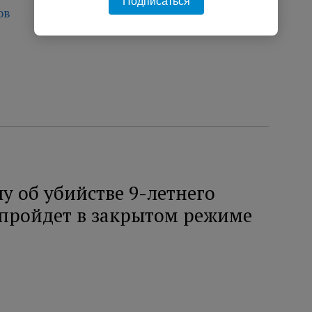
Подписаться
ов
у об убийстве 9-летнего
 пройдет в закрытом режиме