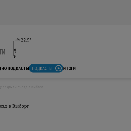
22.9°
$
€
ДИО ПОДКАСТЫ
ПОДКАСТЫ
ИТОГИ
у закрыли въезд в Выборг
езд в Выборг