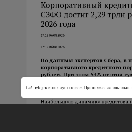
Корпоративный кредит
СЗФО достиг 2,29 трлн 
2026 года
17:12 06.08.2026
17:12 06.08.2026
По данным экспертов Сбера, в 
корпоративного кредитного пор
рублей. При этом 53% от этой с
Санкт-Петербург. По сравнени
Сайт ivbg.ru использует cookies. Продолжая использовать
года прирост достиг 19%.
Наибольшую динамику кредитовани
прошлого года показали нефтегазо
государственного и муниципального
абсолютных цифрах лидером стал 
проектов с приростом портфеля на 