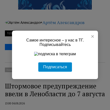
Артём Александров
ТЕГИ
мчс
учения
Выборг
×
Самое интересное – у нас в ТГ.
Подписывайтесь
Подписаться
Новости
Социум
Штормовое предупреждение
ввели в Ленобласти до 7 августа
15:00 06.08.2026