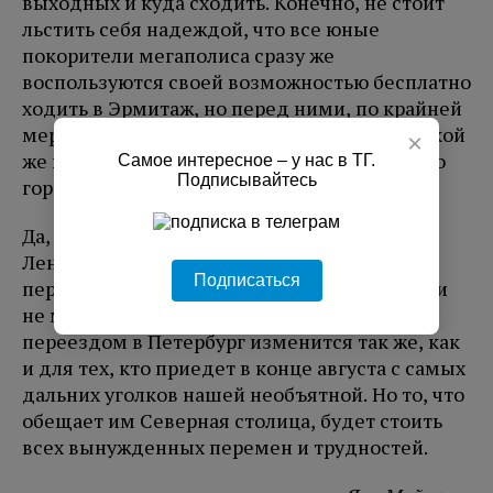
выходных и куда сходить. Конечно, не стоит
льстить себя надеждой, что все юные
покорители мегаполиса сразу же
воспользуются своей возможностью бесплатно
ходить в Эрмитаж, но перед ними, по крайней
мере, больше не будет стоять вопроса, в какой
×
же все-таки из двух приличных баров своего
Самое интересное – у нас в ТГ.
Подписывайтесь
города можно сходить вечером в субботу.
Да, жизнь для ребят из каждого города
Ленобласти, которые прямо сейчас
Подписаться
пересматривают фотографии с выпускного и
не могут поверить, что закончили школу, с
переездом в Петербург изменится так же, как
и для тех, кто приедет в конце августа с самых
дальних уголков нашей необъятной. Но то, что
обещает им Северная столица, будет стоить
всех вынужденных перемен и трудностей.