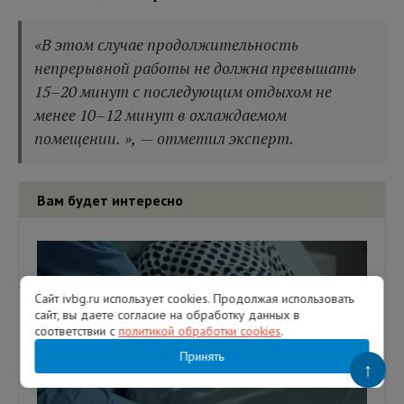
«В этом случае продолжительность
непрерывной работы не должна превышать
15–20 минут с последующим отдыхом не
менее 10–12 минут в охлаждаемом
помещении. », — отметил эксперт.
Вам будет интересно
Сайт ivbg.ru использует cookies. Продолжая использовать
сайт, вы даете согласие на обработку данных в
соответствии с
политикой обработки cookies
.
Принять
↑