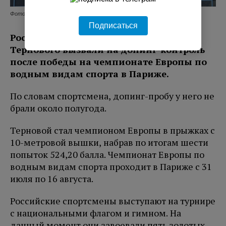
Фото: pxhere.com
Подписаться
Российского прыгуна в воду Руслана
Тернового вызвали на допинг-контроль
после победы на чемпионате Европы по
водным видам спорта в Париже.
По словам спортсмена, допинг-пробу у него не
брали около полугода.
Терновой стал чемпионом Европы в прыжках с
10-метровой вышки, набрав по итогам шести
попыток 524,20 балла. Чемпионат Европы по
водным видам спорта проходит в Париже с 31
июля по 16 августа.
Российские спортсмены выступают на турнире
с национальными флагом и гимном. На
данный момент они завоевали пять золотых,