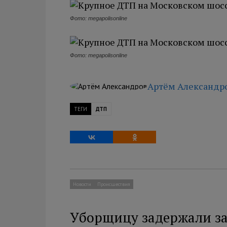
Фото: megapolisonline
Фото: megapolisonline
Артём Александр
ТЕГИ
ДТП
Новости
Происшествия
Уборщицу задержали за