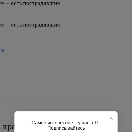
ов
×
Самое интересное – у нас в ТГ.
 кражу денег и украшений на
Подписывайтесь