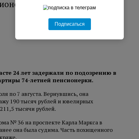
сионерки в Кингисеппе
Подписаться
сте 24 лет задержали по подозрению в
вартиры 74-летней пенсионерки.
ля по 7 августа. Вернувшись, она
ажу 190 тысяч рублей и ювелирных
211,5 тысячи рублей.
ма № 36 на проспекте Карла Маркса в
анее она была судима. Часть похищенного
краже.