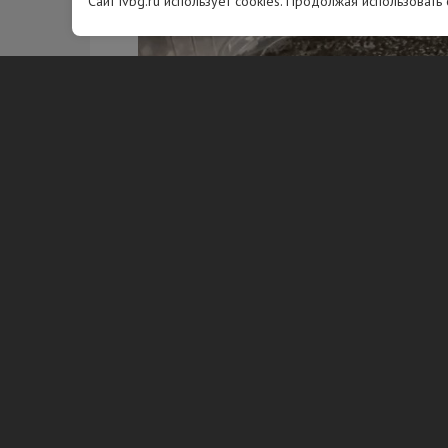
Сайт ivbg.ru использует cookies. Продолжая использовать
Фото: max_ru/id7826661945_gos/AZ_bCwqgVU0
В июне 2025 года мужчина приобре