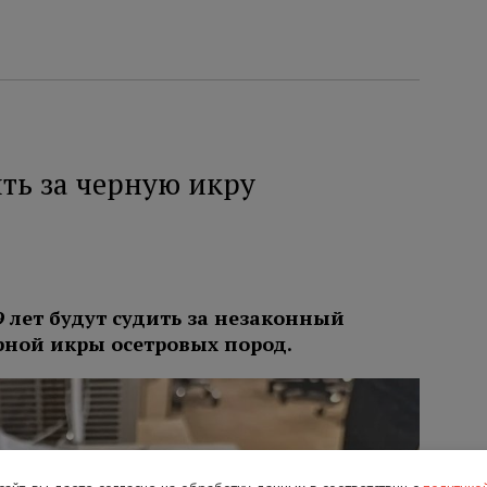
ть за черную икру
9 лет будут судить за незаконный
ерной икры осетровых пород.