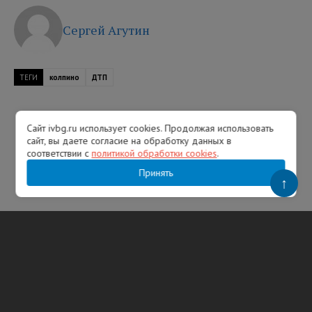
Сергей Агутин
ТЕГИ
колпино
ДТП
Сайт ivbg.ru использует cookies. Продолжая использовать
сайт, вы даете согласие на обработку данных в
соответствии с
политикой обработки cookies
.
Принять
↑
Популярное
Над регионами России сбили 131
украинский БПЛА