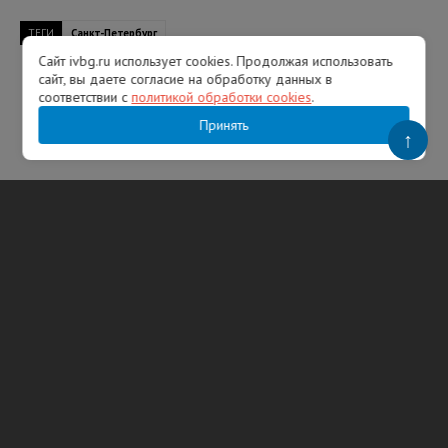
ТЕГИ
Санкт-Петербург
Сайт ivbg.ru использует cookies. Продолжая использовать
сайт, вы даете согласие на обработку данных в
соответствии с
политикой обработки cookies
.
Принять
↑
Популярное
В США именем Иван ежегодно называют
тысячи новорожденных
08:05 05.08.2026
Над регионами России сбили 131
украинский БПЛА
07:25 03.08.2026