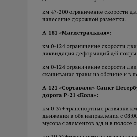
км 47-200 ограничение скорости дви
нанесение дорожной разметки.
А-181 «Магистральная»:
км 0-124 ограничение скорости движ
ликвидация деформаций а/б покры
км 0-124 ограничение скорости движ
скашивание травы на обочине и в 
А-121 «Сортавала» Санкт-Петерб
дорога Р-21 «Кола»:
км 0-37+ транспортные развязки км
движения в оба направления с 08:0
мусора с элементов а/д и в полосе о
км 10-37+транспортные развязки км