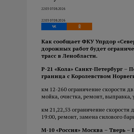
22:03 07.08.2026
22:03 07.08.2026
Как сообщает ФКУ Упрдор «Севе
дорожных работ будет огранич
трасс в Ленобласти.
Р-21 «Кола» Санкт-Петербург – П
граница с Королевством Норвег
км 12-260 ограничение скорости дви
мойка, очистка, ремонт, выправка,
км 21,22,53 ограничение скорости 
19:00, ремонт, замена силового ба
М-10 «Россия» Москва – Тверь –