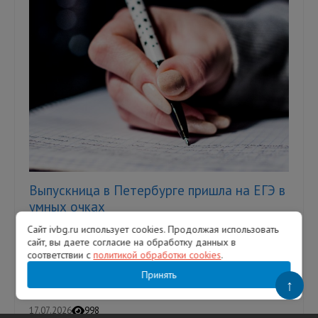
Выпускница в Петербурге пришла на ЕГЭ в
умных очках
Сайт ivbg.ru использует cookies. Продолжая использовать
Однако это не помогло девушке сдать
сайт, вы даете согласие на обработку данных в
экзамен — ее удалили с аудитории. В
соответствии с
политикой обработки cookies
.
Петербурге выпускница пыталась сдать
Единый государственный экзамен (ЕГЭ...
Принять
↑
17.07.2026
998