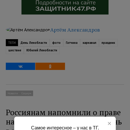
Артём Александров
ТЕГИ
День Ленобласти
фото
Гатчина
карнавал
праздник
шествие
Юбилей Ленобласти
Новости
Социум
Россиянам напомнили о праве
на сокращенный рабочий день
×
Самое интересное – у нас в ТГ.