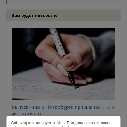
Вам будет интересно
Выпускница в Петербурге пришла на ЕГЭ в
умных очках
Сайт ivbg.ru использует cookies. Продолжая использовать
Однако это не помогло девушке сдать