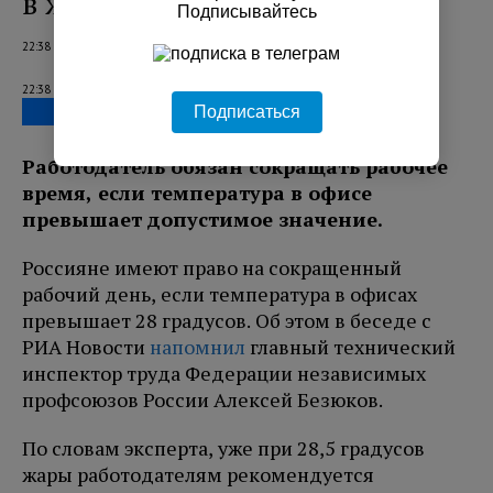
в жару
Подписывайтесь
22:38 06.08.2026
22:38 06.08.2026
Подписаться
Работодатель обязан сокращать рабочее
время, если температура в офисе
превышает допустимое значение.
Россияне имеют право на сокращенный
рабочий день, если температура в офисах
превышает 28 градусов. Об этом в беседе с
РИА Новости
напомнил
главный технический
инспектор труда Федерации независимых
профсоюзов России Алексей Безюков.
По словам эксперта, уже при 28,5 градусов
жары работодателям рекомендуется