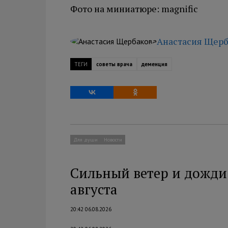
Фото на миниатюре: magnific
Анастасия Щерб
ТЕГИ
советы врача
деменция
Для души
Новости
Сильный ветер и дожди
августа
20:42 06.08.2026