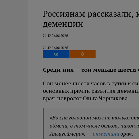
Россиянам рассказали, 
деменции
21:42 06.08.2026
21:42 06.08.2026
Среди них — сон меньше шести 
Сон менее шести часов в сутки и с
основных причин развития деменции
врач-невролог Ольга Черникова.
«Во сне головной мозг не только о
обмена, в том числе белков, накоп
Альцгеймера», —
отметила
врач.