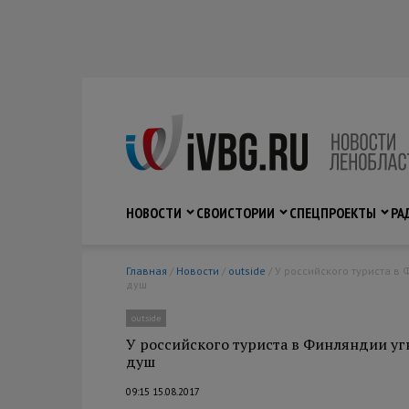
НОВОСТИ
СВО
ИСТОРИИ
СПЕЦПРОЕКТЫ
РА
Главная
/
Новости
/
outside
/ У российского туриста в Финляндии угнали микроавтобус с деньгами, когда тот пошел в
душ
outside
У российского туриста в Финляндии уг
душ
09:15 15.08.2017