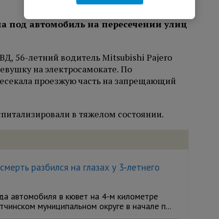
ала под автомобиль на пересечении улиц
Д, 56-летний водитель Mitsubishi Pajero
девушку на электросамокате. По
есекала проезжую часть на запрещающий
спитализировали в тяжелом состоянии.
мерть разбился на глазах у 3-летнего
а автомобиля в кювет на 4-м километре
чинском муниципальном округе в начале п...