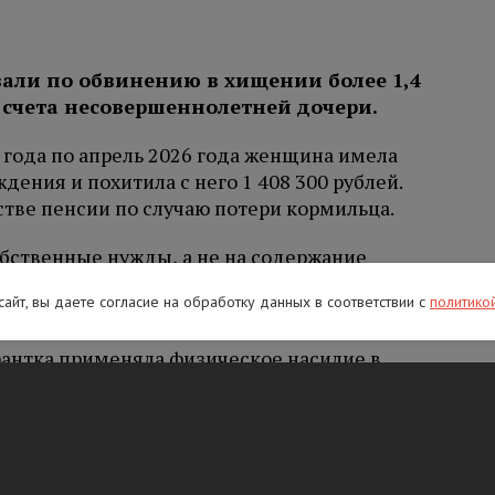
али по обвинению в хищении более 1,4
 счета несовершеннолетней дочери.
5 года по апрель 2026 года женщина имела
ждения и похитила с него 1 408 300 рублей.
стве пенсии по случаю потери кормильца.
обственные нужды, а не на содержание
 присвоении или растрате в особо крупном
 сайт, вы даете согласие на обработку данных в соответствии с
политико
а.
рантка применяла физическое насилие в
ает отдельно от матери. Красногвардейский
 женщину в СИЗО до 3 октября.