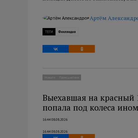
Артём Александр
ТЕГИ
Финляндия
Новости
Происшествия
Выехавшая на красный 
попала под колеса ино
16:44 08.08.2026
16:44 08.08.2026