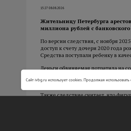
15:27 08.08.2026
Жительницу Петербурга арестов
миллиона рублей с банковского
По версии следствия, с ноября 202
доступ к счету дочери 2020 года ро
Средства поступали ребенку в каче
Деньги обвиняемая потратила на с
дочери. Заведено уголовное дело о
Сайт ivbg.ru использует cookies. Продолжая использовать
размере. Вину женщина не признал
Также следствие считает, что фигу
отношении дочери, которая прожив
районный суд Петербурга отправил
Вам будет интересно