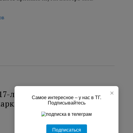
ов
17-летняя самокатчица
×
Самое интересное – у нас в ТГ.
марки в Колпино
Подписывайтесь
Подписаться