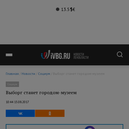
13.5°
$
€
Главная
/
Новости
/
Социум
/ Выборг станет городом-музеем
Социум
Выборг станет городом-музеем
10:44 15.08.2017