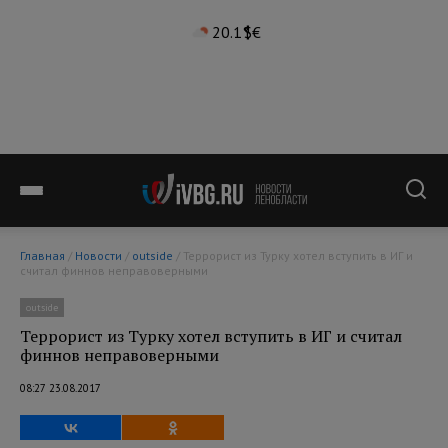
20.1°
$
€
Главная
/
Новости
/
outside
/ Террорист из Турку хотел вступить в ИГ и
считал финнов неправоверными
outside
Террорист из Турку хотел вступить в ИГ и считал
финнов неправоверными
08:27 23.08.2017