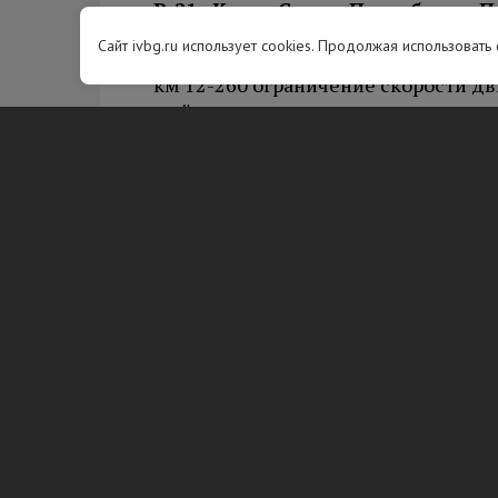
Р-21 «Кола» Санкт-Петербург – П
граница с Королевством Норвег
Сайт ivbg.ru использует cookies. Продолжая использовать
км 12-260 ограничение скорости дви
мойка, очистка, ремонт, выправка,
км 21,22,53 ограничение скорости 
19:00, ремонт, замена силового ба
М-10 «Россия» Москва – Тверь –
км 593-674 ограничение скорости дв
мойка, очистка, ремонт, выправка,
км 610 ограничение скорости движе
ремонт обочины.
А-120 «Санкт-Петербургское южн
Гатчина – Большая Ижора