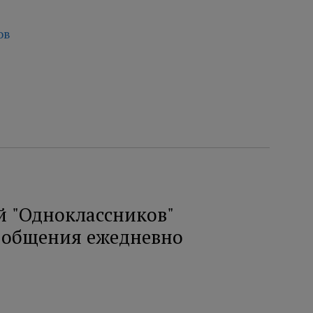
ов
й "Одноклассников"
я общения ежедневно