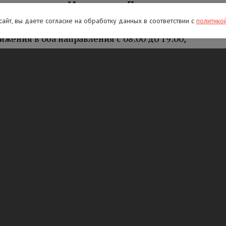
етро
заводск – Мурманск – Печенга
–
ия:
 сайт, вы даете согласие на обработку данных в соответствии с
политико
жения в оба направления с 08:00 до 19:00,
 установка дорожных знаков;
движения в направлении на СПБ с 08:00 до
рьерного ограждения.
 Великий Новгород – Санкт-Петербург
:
ижения в оба направления с 08:00 до 19:00,
 установка дорожных знаков;
ния в направлении на СПБ с 08:00 до 19:00,
ое полукольцо» Кировск – Мга –