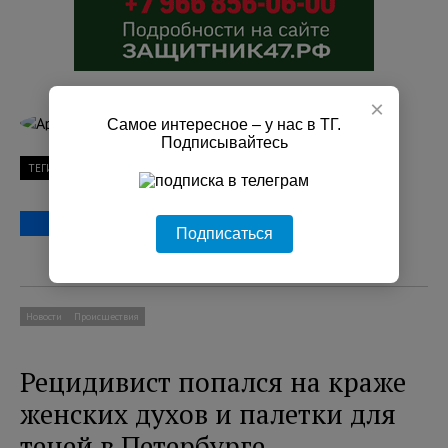
×
Артём Александров
Самое интересное – у нас в ТГ.
Подписывайтесь
ТЕГИ
Чемпионат мира
курение
Петербург
Подписаться
Новости
Происшествия
Рецидивист попался на краже
женских духов и палетки для
теней в Петербурге