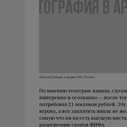
Алексей Бабырь в форме ФК «Тосно»
По мнению телеграм-канала, сдела
намеренно и осознанно — после тог
потребовал 21 миллион рублей. Эт
игроку, а вот заплатить никак не же
самую что ни на есть высшую инст
разрешению споров ФИФА.