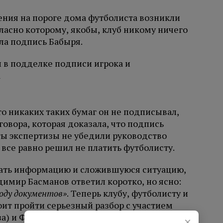
ения на пороге дома футболиста возникли
гласно которому, якобы, клуб никому ничего
яла подпись Бабыря.
то никаких таких бумаг он не подписывал,
овора, которая доказала, что подпись
ты экспертизы не убедили руководство
 все равно решил не платить футболисту.
вать информацию и сложившуюся ситуацию,
димир Басманов ответил коротко, но ясно:
воду документов»
. Теперь клубу, футболисту и
оит пройти серьезный разбор с участием
за) и ФИФА.
×