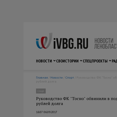
НОВОСТИ
СВО
ИСТОРИИ
СПЕЦПРОЕКТЫ
РА
Главная
/
Новости
/
Спорт
/ Руководство ФК "Тосно" обвинили в подделке подписи игрока и невыплате ему 21 млн
рублей долга
Спорт
Руководство ФК "Тосно" обвинили в по
рублей долга
16:07 06.09.2017