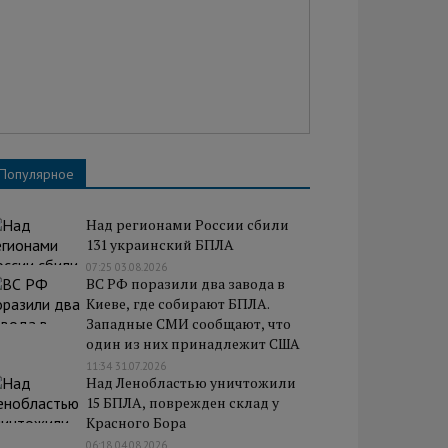
Популярное
Над регионами России сбили
131 украинский БПЛА
07:25 03.08.2026
ВС РФ поразили два завода в
Киеве, где собирают БПЛА.
Западные СМИ сообщают, что
один из них принадлежит США
11:34 31.07.2026
Над Ленобластью уничтожили
15 БПЛА, поврежден склад у
Красного Бора
06:18 04.08.2026