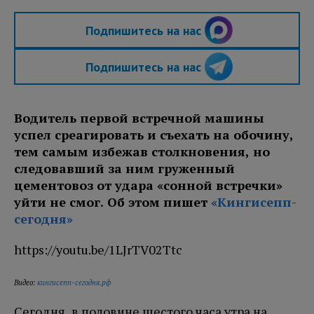
Подпишитесь на нас
Подпишитесь на нас
Водитель первой встречной машины
успел среагировать и съехать на обочину,
тем самым избежав столкновения, но
следовавший за ним груженный
цементовоз от удара «сонной встречки»
уйти не смог. Об этом пишет
«Кингисепп-
сегодня»
https://youtu.be/1LJrTV02Ttc
Видео:
кингисепп-сегодня.рф
Сегодня, в половине шестого часа утра на